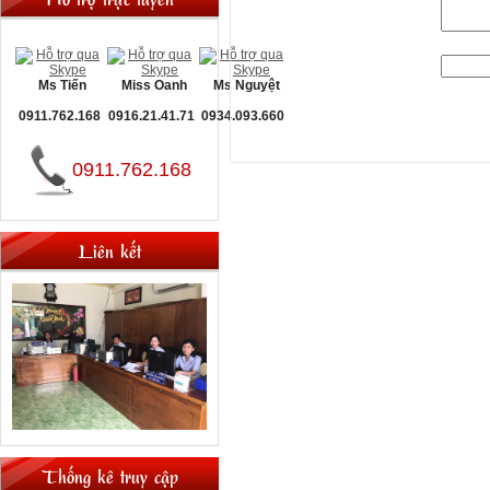
Mã an toàn:
Ms Tiến
Miss Oanh
Ms Nguyệt
0911.762.168
0916.21.41.71
0934.093.660
0911.762.168
Liên kết
Thống kê truy cập