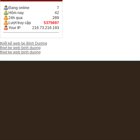
Đang online
7
Hôm nay
42
24h qua
289
Lượt truy cập
5375697
Your IP
216.73.216.193
thiết kế web tại Bình Dương
thiet ke web binh duong
thiet ke web binh duong