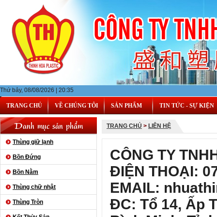
Thứ bảy, 08/08/2026 | 20:35
TRANG CHỦ
VỀ CHÚNG TÔI
SẢN PHẨM
TIN TỨC - SỰ KIỆN
Danh mục sản phẩm
TRANG CHỦ
>
LIÊN HỆ
Thùng giữ lạnh
CÔNG TY TNH
Bồn Đứng
ĐIỆN THOẠI: 07
Bồn Nằm
EMAIL: nhuath
Thùng chữ nhật
ĐC: Tổ 14, Ấp 
Thùng Tròn