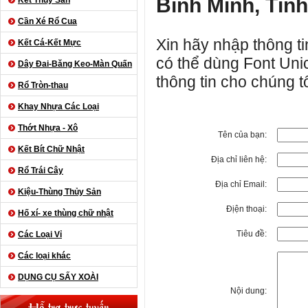
Bình Minh, Tỉn
Kết Thủy Sản
Cần Xé Rổ Cua
Xin hãy nhập thông ti
Kết Cá-Kết Mực
có thể dùng Font Uni
Dây Đai-Băng Keo-Màn Quấn
thông tin cho chúng tô
Rổ Tròn-thau
Khay Nhựa Các Loại
Thớt Nhựa - Xô
Tên của bạn:
Kết Bít Chữ Nhật
Địa chỉ liên hệ:
Rổ Trái Cây
Địa chỉ Email:
Kiệu-Thùng Thủy Sản
Địện thoại:
Hố xí- xe thùng chữ nhật
Tiêu đề:
Các Loại Vỉ
Các loại khác
DỤNG CỤ SẤY XOÀI
Nội dung:
Hỗ trợ trực tuyến