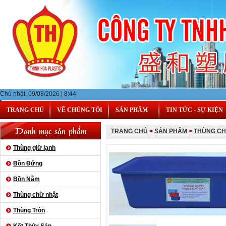
Chủ nhật, 09/08/2026 | 8:44
TRANG CHỦ
VỀ CHÚNG TÔI
SẢN PHẨM
TIN TỨC - SỰ KIỆN
Danh mục sản phẩm
TRANG CHỦ
>
SẢN PHẨM
>
THÙNG CH
Thùng giữ lạnh
Bồn Đứng
Bồn Nằm
Thùng chữ nhật
Thùng Tròn