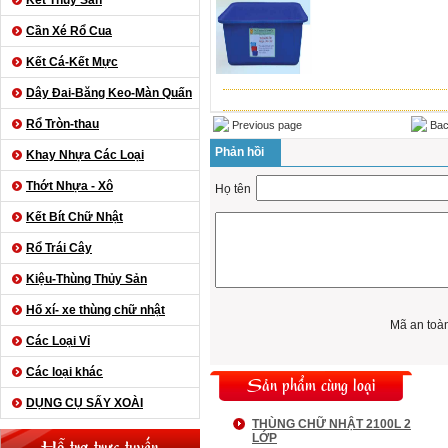
Kết Thủy Sản
Cần Xé Rổ Cua
Kết Cá-Kết Mực
Dây Đai-Băng Keo-Màn Quấn
Rổ Tròn-thau
Previous page
Bac
Phản hồi
Khay Nhựa Các Loại
Thớt Nhựa - Xô
Họ tên
Kết Bít Chữ Nhật
Rổ Trái Cây
Kiệu-Thùng Thủy Sản
Hố xí- xe thùng chữ nhật
Mã an toà
Các Loại Vỉ
Các loại khác
Sản phẩm cùng loại
DỤNG CỤ SẤY XOÀI
THÙNG CHỮ NHẬT 2100L 2
LỚP
Hỗ trợ trực tuyến