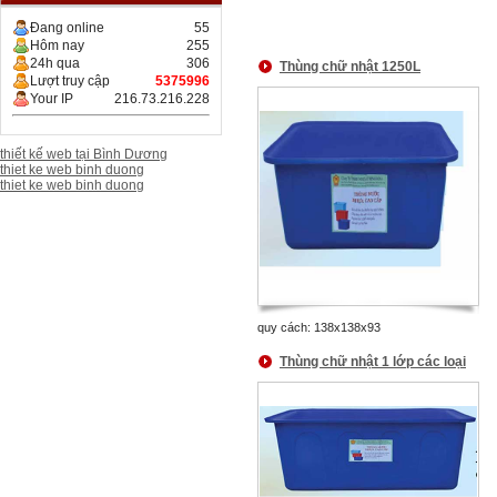
Đang online
55
Hôm nay
255
24h qua
306
Thùng chữ nhật 1250L
Lượt truy cập
5375996
Your IP
216.73.216.228
thiết kế web tại Bình Dương
thiet ke web binh duong
thiet ke web binh duong
quy cách: 138x138x93
Thùng chữ nhật 1 lớp các loại