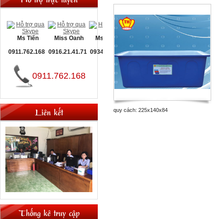
Ms Tiến
Miss Oanh
Ms Nguyệt
0911.762.168
0916.21.41.71
0934.093.660
0911.762.168
Liên kết
quy cách: 225x140x84
Thống kê truy cập